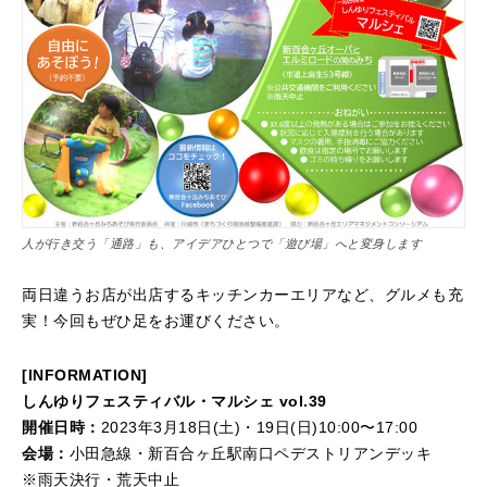
人が行き交う「通路」も、アイデアひとつで「遊び場」へと変身します
両日違うお店が出店するキッチンカーエリアなど、グルメも充
実！今回もぜひ足をお運びください。
[INFORMATION]
しんゆりフェスティバル・マルシェ vol.39
開催日時：
2023年3月18日(土)・19日(日)10:00〜17:00
会場：
小田急線・新百合ヶ丘駅南口ペデストリアンデッキ
※雨天決行・荒天中止