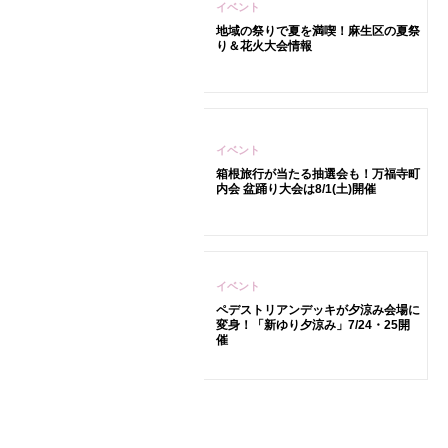
イベント
地域の祭りで夏を満喫！麻生区の夏祭
り＆花火大会情報
イベント
箱根旅行が当たる抽選会も！万福寺町
内会 盆踊り大会は8/1(土)開催
イベント
ペデストリアンデッキが夕涼み会場に
変身！「新ゆり夕涼み」7/24・25開
催